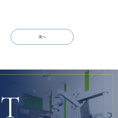
次へ
CT