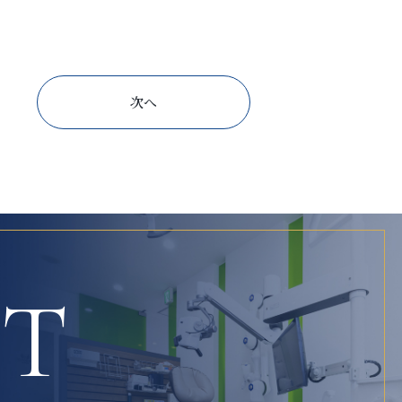
次へ
CT