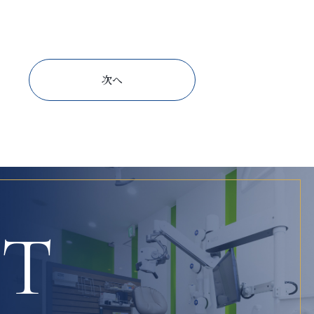
次へ
CT